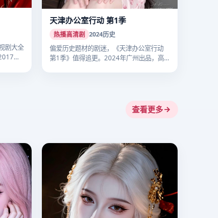
天津办公室行动 第1季
热播高清剧
2024
历史
视剧大全
偏爱历史题材的剧迷，《天津办公室行动
017
第1季》值得追更。2024年广州出品，高
清…
查看更多