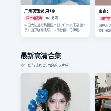
广州夜班录 第1季
南京：
国产电视剧
2025
悬疑
国产电
中国大陆悬疑热播国产剧《广州夜班录 第1
国产高
季》由郑晓龙执导，卡司孙俪、马伊琍、李
夜8 第
沁…
把…
最新高清合集
按年份与热度整理的近期片单