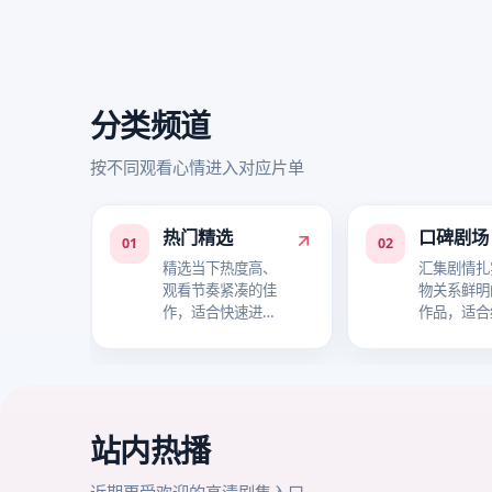
分类频道
按不同观看心情进入对应片单
热门精选
口碑剧场
01
02
精选当下热度高、
汇集剧情扎
观看节奏紧凑的佳
物关系鲜明
作，适合快速进入
作品，适合
追剧状态。
事层次。
站内热播
近期更受欢迎的高清剧集入口