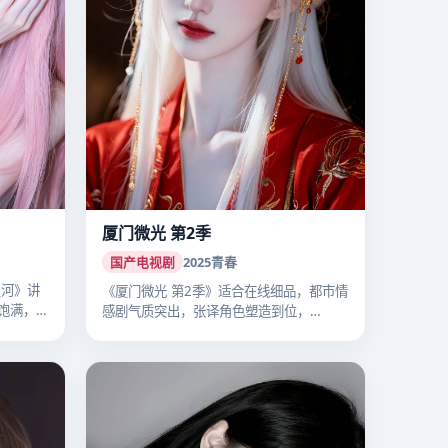
厦门微光 第2季
国产电视剧
2025
青春
星河》讲
《厦门微光 第2季》适合在线细品，都市情
饱满，
感剧气质突出，张译角色塑造到位，
2025…