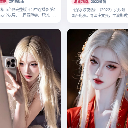
清剧
2018
都市
港剧精选
2022
爱情
都市台剧完整版《台中连播录 第1
《深水埗夜话》（2022）尖沙咀
瞿友宁执导，卡司贾静雯、舒淇、桂
国产电影。导演庄文强，主演郑秀
伟…