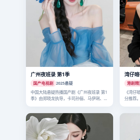
广州夜班录 第1季
湾仔暗
国产电视剧
2025
悬疑
港剧精
中国大陆悬疑热播国产剧《广州夜班录 第1
《湾仔暗
季》由郑晓龙执导，卡司孙俪、马伊琍、李
分推荐
沁…
细…