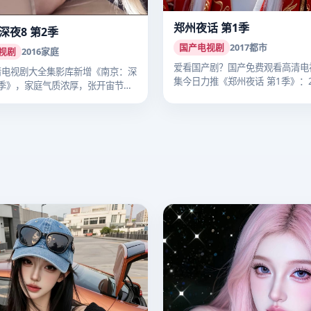
郑州夜话 第1季
深夜8 第2季
国产电视剧
2017
都市
视剧
2016
家庭
爱看国产剧？国产免费观看高清电
清电视剧大全集影库新增《南京：深
集今日力推《郑州夜话 第1季》：2
2季》，家庭气质浓厚，张开宙节奏
年…