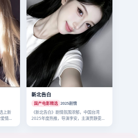
新北告白
国产电影精选
2025
剧情
选上新
《新北告白》剧情氛围浓郁，中国台湾
津爱情热
2025年度热推，导演李安，主演贾静雯，
202…