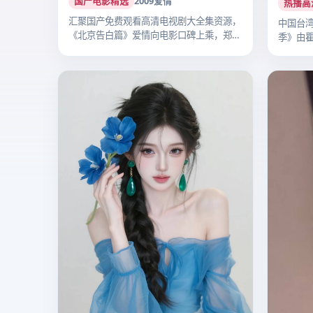
热播高
汇聚国产免费观看高清电视剧大全集资源，
中国台湾
《北京告白篇》爱情向电影口碑上乘，郑晓
季》由
龙执…
纶…