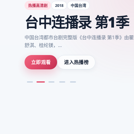
国产电视剧
2024
中国大陆
武汉：终局 第2季
《武汉：终局 第2季》青春氛围浓郁，中国大陆20
栋，主演李沁，…
立即观看
进入热播榜