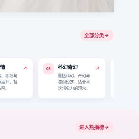
全部分类
爱情
科幻奇幻
喜
05
06
情、职场与
囊括科幻、奇幻与
主打
感展开，轻
脑洞设定，适合喜
与轻
共鸣。
欢想象力的观众。
氛围
进入热播榜