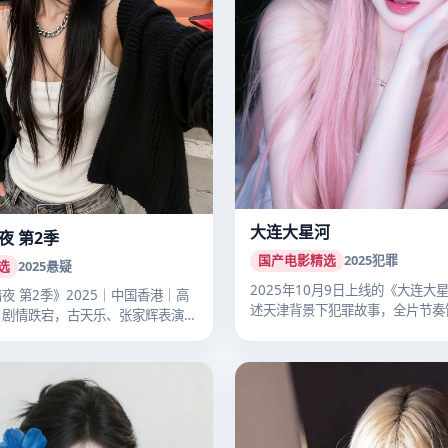
大连大星河
夜 第2季
国产电影精选
2025
犯罪
选
2025
悬疑
2025年10月9日上线的《大连大
夜 第2季》2025｜中国香港｜高
述天津背景下犯罪故事，全片节奏
。剧情跌宕，古天乐、张家辉表演
国…