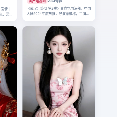
《武汉：终局 第2季》青春氛围浓郁，中国
｜爱情｜
大陆2024年度热推，导演惠楷栋，主演
文、梁朝
李…