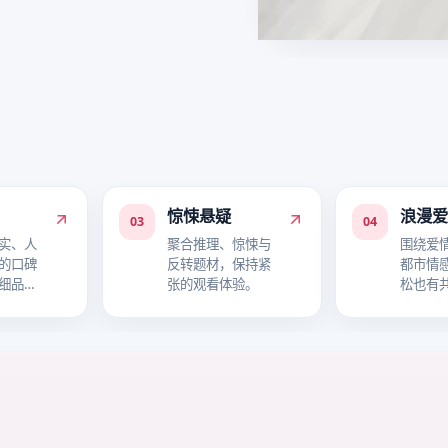
惊悚悬疑
浪漫
03
04
实、人
聚合推理、惊悚与
围绕爱
的口碑
反转题材，保持紧
都市情
细品故
张的观看体验。
松也有